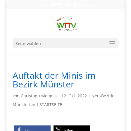
0203-608490
info@wttv.de
Seite wählen
Auftakt der Minis im
Bezirk Münster
von
Christoph Menges
|
12. Okt. 2022
|
Neu-Bezirk
Münsterland-STARTSEITE
teilen
teilen