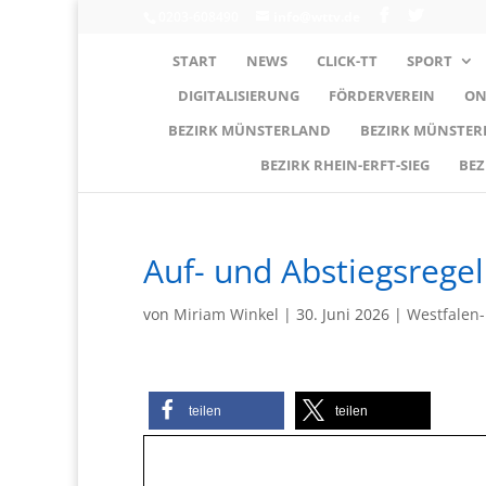
0203-608490
info@wttv.de
START
NEWS
CLICK-TT
SPORT
DIGITALISIERUNG
FÖRDERVEREIN
ON
BEZIRK MÜNSTERLAND
BEZIRK MÜNSTE
BEZIRK RHEIN-ERFT-SIEG
BEZ
Auf- und Abstiegsrege
von
Miriam Winkel
|
30. Juni 2026
|
Westfalen
teilen
teilen