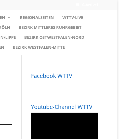
0-Artikel
EN
REGIONALSEITEN
WTTV-LIVE
 KÖLN
BEZIRK MITTLERES RUHRGEBIET
N/LIPPE
BEZIRK OSTWESTFALEN-NORD
EN
BEZIRK WESTFALEN-MITTE
Facebook WTTV
Youtube-Channel WTTV