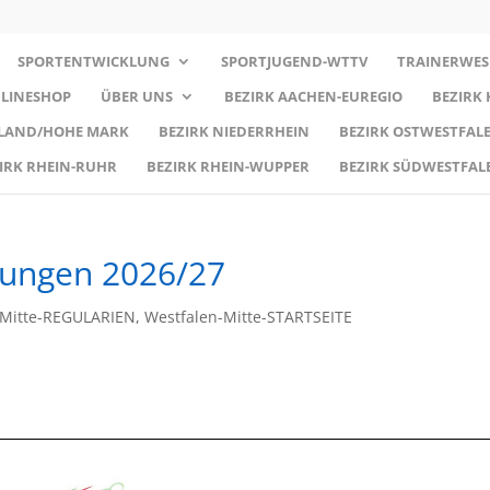
SPORTENTWICKLUNG
SPORTJUGEND-WTTV
TRAINERWES
LINESHOP
ÜBER UNS
BEZIRK AACHEN-EUREGIO
BEZIRK
RLAND/HOHE MARK
BEZIRK NIEDERRHEIN
BEZIRK OSTWESTFALE
IRK RHEIN-RUHR
BEZIRK RHEIN-WUPPER
BEZIRK SÜDWESTFAL
lungen 2026/27
-Mitte-REGULARIEN
,
Westfalen-Mitte-STARTSEITE