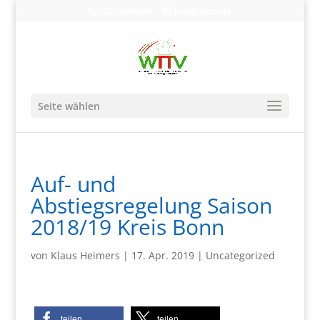
0203-608490
info@wttv.de
Seite wählen
Auf- und
Abstiegsregelung Saison
2018/19 Kreis Bonn
von
Klaus Heimers
|
17. Apr. 2019
|
Uncategorized
teilen
teilen