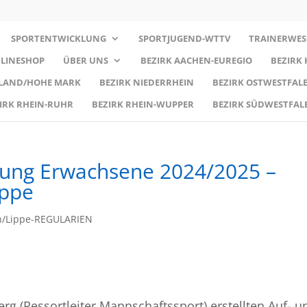
SPORTENTWICKLUNG
SPORTJUGEND-WTTV
TRAINERWES
LINESHOP
ÜBER UNS
BEZIRK AACHEN-EUREGIO
BEZIRK
RLAND/HOHE MARK
BEZIRK NIEDERRHEIN
BEZIRK OSTWESTFALE
IRK RHEIN-RUHR
BEZIRK RHEIN-WUPPER
BEZIRK SÜDWESTFAL
lung Erwachsene 2024/2025 –
ippe
n/Lippe-REGULARIEN
rg (Ressortleiter Mannschaftssport) erstellten Auf- u