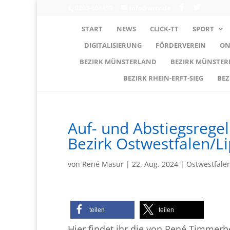
0203-608490
info@wttv.de
START
NEWS
CLICK-TT
SPORT
DIGITALISIERUNG
FÖRDERVEREIN
ON
BEZIRK MÜNSTERLAND
BEZIRK MÜNSTE
BEZIRK RHEIN-ERFT-SIEG
BEZ
Auf- und Abstiegsrege
Bezirk Ostwestfalen/L
von
René Masur
|
22. Aug. 2024
|
Ostwestfale
teilen
teilen
Hier findet ihr die von René Timmerbe