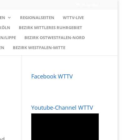
0-Artikel
EN
REGIONALSEITEN
WTTV-LIVE
 KÖLN
BEZIRK MITTLERES RUHRGEBIET
N/LIPPE
BEZIRK OSTWESTFALEN-NORD
EN
BEZIRK WESTFALEN-MITTE
Facebook WTTV
Youtube-Channel WTTV
nd