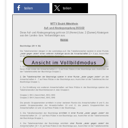
teilen
teilen
Ansicht im Vollbildmodus