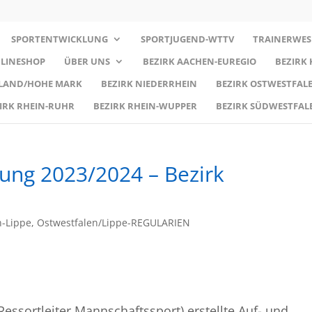
SPORTENTWICKLUNG
SPORTJUGEND-WTTV
TRAINERWES
LINESHOP
ÜBER UNS
BEZIRK AACHEN-EUREGIO
BEZIRK
RLAND/HOHE MARK
BEZIRK NIEDERRHEIN
BEZIRK OSTWESTFALE
IRK RHEIN-RUHR
BEZIRK RHEIN-WUPPER
BEZIRK SÜDWESTFAL
lung 2023/2024 – Bezirk
n-Lippe
,
Ostwestfalen/Lippe-REGULARIEN
(Ressortleiter Mannschaftssport) erstellte Auf- und