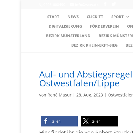
0203-608490
info@wttv.de
START
NEWS
CLICK-TT
SPORT
DIGITALISIERUNG
FÖRDERVEREIN
ON
BEZIRK MÜNSTERLAND
BEZIRK MÜNSTE
BEZIRK RHEIN-ERFT-SIEG
BEZ
Auf- und Abstiegsrege
Ostwestfalen/Lippe
von
René Masur
|
28. Aug. 2023
|
Ostwestfale
teilen
teilen
Hier findet ihr die von Robert Struck 