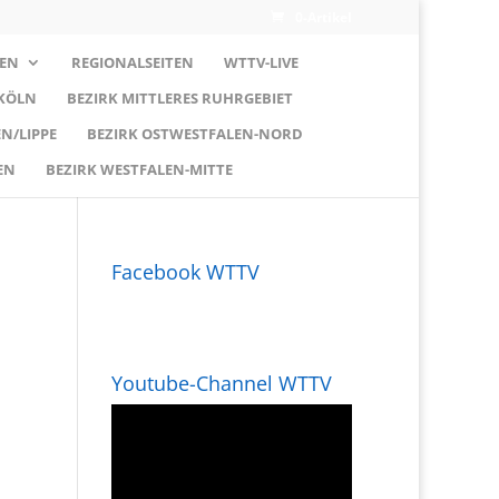
0-Artikel
EN
REGIONALSEITEN
WTTV-LIVE
 KÖLN
BEZIRK MITTLERES RUHRGEBIET
N/LIPPE
BEZIRK OSTWESTFALEN-NORD
EN
BEZIRK WESTFALEN-MITTE
Facebook WTTV
Youtube-Channel WTTV