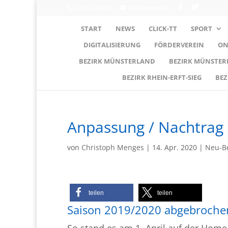
0203-608490
info@wttv.de
START
NEWS
CLICK-TT
SPORT
DIGITALISIERUNG
FÖRDERVEREIN
ON
BEZIRK MÜNSTERLAND
BEZIRK MÜNSTE
BEZIRK RHEIN-ERFT-SIEG
BEZ
Anpassung / Nachtrag 
von
Christoph Menges
|
14. Apr. 2020
|
Neu-B
teilen
teilen
Saison 2019/2020 abgebroche
So stand es am 1. April auf der Hom