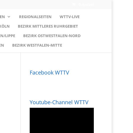
0-Artikel
EN
REGIONALSEITEN
WTTV-LIVE
 KÖLN
BEZIRK MITTLERES RUHRGEBIET
N/LIPPE
BEZIRK OSTWESTFALEN-NORD
EN
BEZIRK WESTFALEN-MITTE
Facebook WTTV
Youtube-Channel WTTV