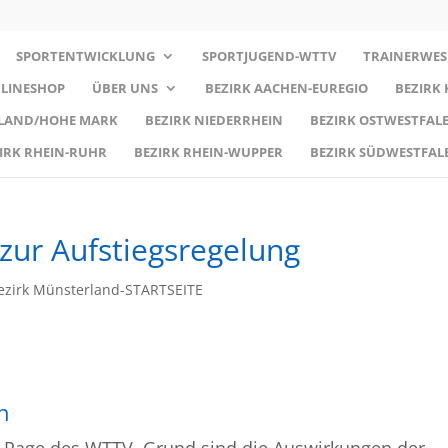
SPORTENTWICKLUNG
SPORTJUGEND-WTTV
TRAINERWES
LINESHOP
ÜBER UNS
BEZIRK AACHEN-EUREGIO
BEZIRK
RLAND/HOHE MARK
BEZIRK NIEDERRHEIN
BEZIRK OSTWESTFALE
IRK RHEIN-RUHR
BEZIRK RHEIN-WUPPER
BEZIRK SÜDWESTFAL
zur Aufstiegsregelung
ezirk Münsterland-STARTSEITE
n
e-Page des WTTV. Grund sind die Auswirkungen der