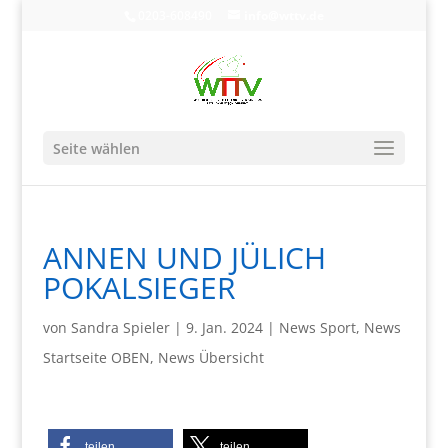
0203-608490
info@wttv.de
Seite wählen
ANNEN UND JÜLICH
POKALSIEGER
von
Sandra Spieler
|
9. Jan. 2024
|
News Sport
,
News
Startseite OBEN
,
News Übersicht
teilen
teilen