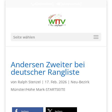
0203-608490
info@wttv.de
Seite wählen
Andersen Zweiter bei
deutscher Rangliste
von
Ralph Stenzel
|
17. Feb. 2026
|
Neu-Bezirk
Münster/Hohe Mark-STARTSEITE
teilen
teilen