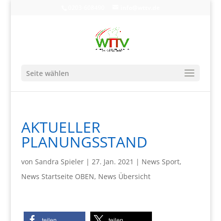
0203-608490
info@wttv.de
Seite wählen
AKTUELLER
PLANUNGSSTAND
von
Sandra Spieler
|
27. Jan. 2021
|
News Sport
,
News Startseite OBEN
,
News Übersicht
teilen
teilen