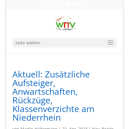
0203-608490
info@wttv.de
Seite wählen
Aktuell: Zusätzliche
Aufsteiger,
Anwartschaften,
Rückzüge,
Klassenverzichte am
Niederrhein
von
Martin Haltermann
|
22. Apr. 2024
|
Neu-Bezirk