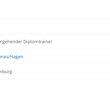
angehender Diplomtrainer
serau/Hagen
nburg