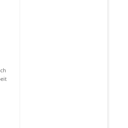
och
eit