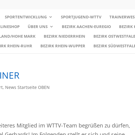
SPORTENTWICKLUNG
SPORTJUGEND-WTTV
TRAINERWES
LINESHOP
ÜBER UNS
BEZIRK AACHEN-EUREGIO
BEZIRK
RLAND/HOHE MARK
BEZIRK NIEDERRHEIN
BEZIRK OSTWESTFALE
IRK RHEIN-RUHR
BEZIRK RHEIN-WUPPER
BEZIRK SÜDWESTFAL
INER
rt
,
News Startseite OBEN
weiteres Mitglied im WTTV-Team begrüßen zu dürfen,
 Gerhards! Im Folgenden stellt er sich und seine