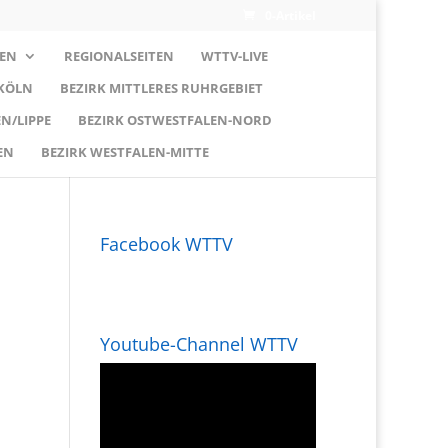
0-Artikel
EN
REGIONALSEITEN
WTTV-LIVE
 KÖLN
BEZIRK MITTLERES RUHRGEBIET
N/LIPPE
BEZIRK OSTWESTFALEN-NORD
EN
BEZIRK WESTFALEN-MITTE
Facebook WTTV
Youtube-Channel WTTV