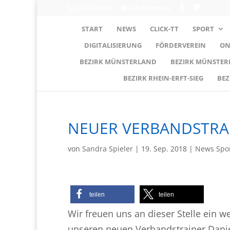
0203-608490
info@wttv.de
START
NEWS
CLICK-TT
SPORT
DIGITALISIERUNG
FÖRDERVEREIN
ON
BEZIRK MÜNSTERLAND
BEZIRK MÜNSTE
BEZIRK RHEIN-ERFT-SIEG
BEZ
NEUER VERBANDSTRA
von
Sandra Spieler
|
19. Sep. 2018
|
News Spo
teilen
teilen
Wir freuen uns an dieser Stelle ein 
unseren neuen Verbandstrainer Daniel