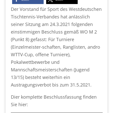
Der Vorstand für Sport des Westdeutschen
Tischtennis-Verbandes hat
anlässlich
seiner Sitzung
am
24.3.202
1 folgenden
einstimmig
en Beschluss gemäß WO M 2
(Punkt 8)
gefasst:
Für
Turniere
(Einzelmeister-schaften, Ranglisten, andro
WTTV
-Cup, offene
Turniere),
Pokalwettbewerbe und
Mannschaftsmeisterschaften (Jugend
13/15)
besteht
weiterhin ein
Austragungsverbot
bis zum
31.5.2021.
Dier komplette Beschlussfassung finden
Sie hier: