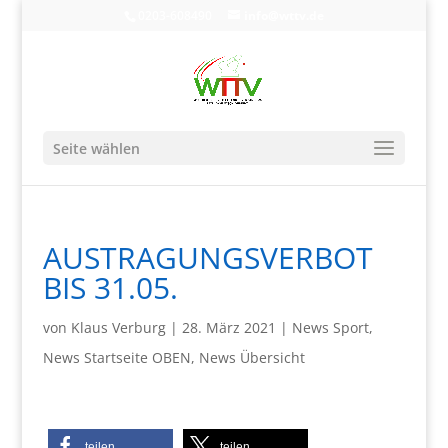
0203-608490
info@wttv.de
Seite wählen
AUSTRAGUNGSVERBOT
BIS 31.05.
von
Klaus Verburg
|
28. März 2021
|
News Sport
,
News Startseite OBEN
,
News Übersicht
teilen
teilen