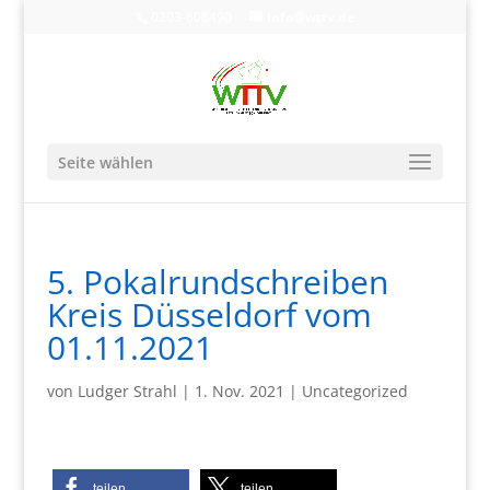
0203-608490
info@wttv.de
Seite wählen
5. Pokalrundschreiben
Kreis Düsseldorf vom
01.11.2021
von
Ludger Strahl
|
1. Nov. 2021
|
Uncategorized
teilen
teilen