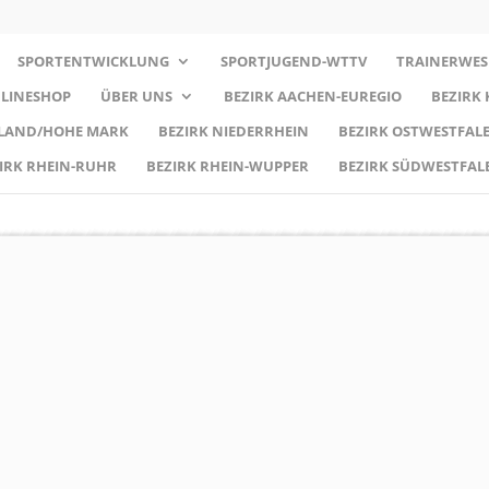
SPORTENTWICKLUNG
SPORTJUGEND-WTTV
TRAINERWES
LINESHOP
ÜBER UNS
BEZIRK AACHEN-EUREGIO
BEZIRK
RLAND/HOHE MARK
BEZIRK NIEDERRHEIN
BEZIRK OSTWESTFALE
IRK RHEIN-RUHR
BEZIRK RHEIN-WUPPER
BEZIRK SÜDWESTFAL