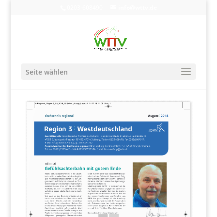
0203-608490
info@wttv.de
Seite wählen