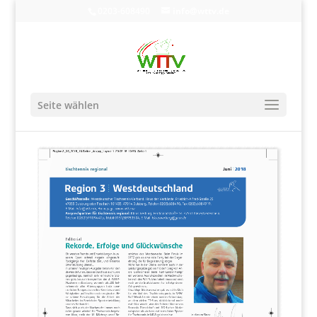
0203-608490
info@wttv.de
Seite wählen