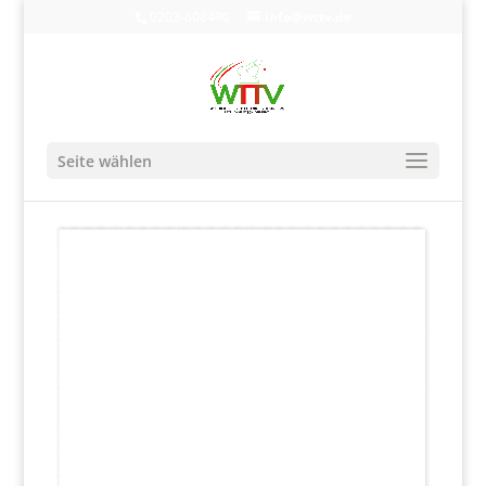
0203-608490
info@wttv.de
Seite wählen