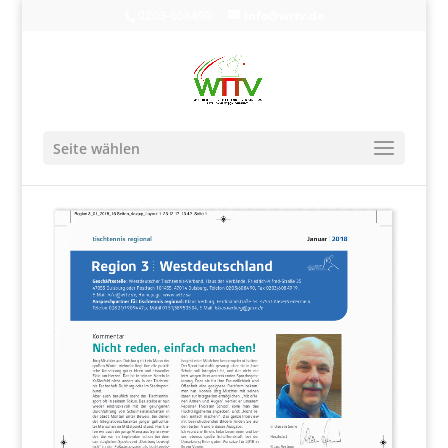
0203-608490
info@wttv.de
Seite wählen