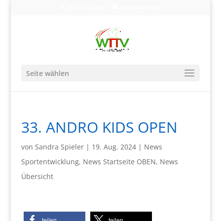
0203-608490
info@wttv.de
Seite wählen
33. ANDRO KIDS OPEN
von
Sandra Spieler
|
19. Aug. 2024
|
News
Sportentwicklung
,
News Startseite OBEN
,
News
Übersicht
teilen
teilen