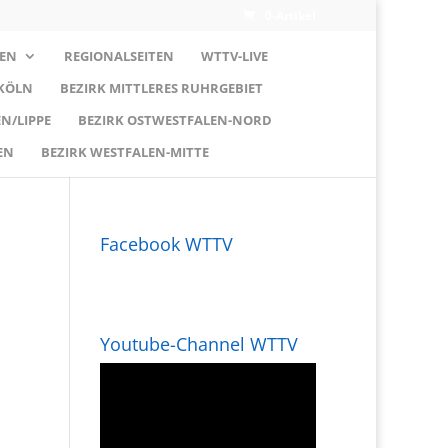
0-Artikel
EN
REGIONALSEITEN
WTTV-LIVE
 KÖLN
BEZIRK MITTLERES RUHRGEBIET
N/LIPPE
BEZIRK OSTWESTFALEN-NORD
EN
BEZIRK WESTFALEN-MITTE
Facebook WTTV
Youtube-Channel WTTV