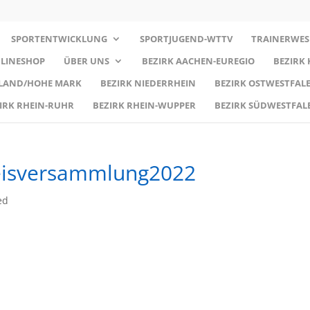
SPORTENTWICKLUNG
SPORTJUGEND-WTTV
TRAINERWES
LINESHOP
ÜBER UNS
BEZIRK AACHEN-EUREGIO
BEZIRK
RLAND/HOHE MARK
BEZIRK NIEDERRHEIN
BEZIRK OSTWESTFALE
IRK RHEIN-RUHR
BEZIRK RHEIN-WUPPER
BEZIRK SÜDWESTFAL
eisversammlung2022
ed