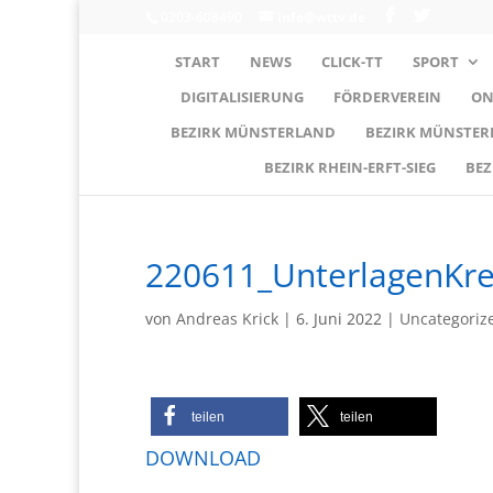
0203-608490
info@wttv.de
START
NEWS
CLICK-TT
SPORT
DIGITALISIERUNG
FÖRDERVEREIN
ON
BEZIRK MÜNSTERLAND
BEZIRK MÜNSTE
BEZIRK RHEIN-ERFT-SIEG
BEZ
220611_UnterlagenKr
von
Andreas Krick
|
6. Juni 2022
|
Uncategoriz
teilen
teilen
DOWNLOAD