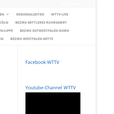
0-Artikel
EN
REGIONALSEITEN
WTTV-LIVE
 KÖLN
BEZIRK MITTLERES RUHRGEBIET
N/LIPPE
BEZIRK OSTWESTFALEN-NORD
EN
BEZIRK WESTFALEN-MITTE
Facebook WTTV
Youtube-Channel WTTV