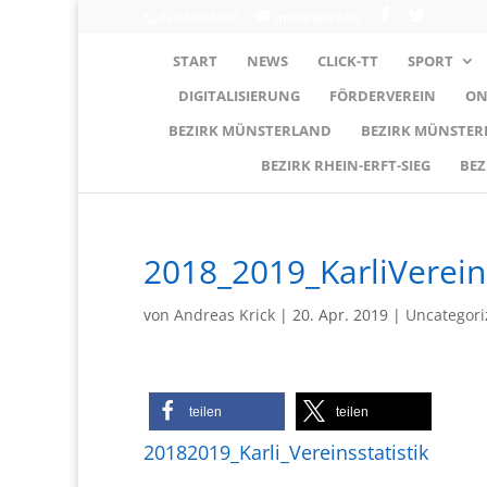
0203-608490
info@wttv.de
START
NEWS
CLICK-TT
SPORT
DIGITALISIERUNG
FÖRDERVEREIN
ON
BEZIRK MÜNSTERLAND
BEZIRK MÜNSTE
BEZIRK RHEIN-ERFT-SIEG
BEZ
2018_2019_KarliVereins
von
Andreas Krick
|
20. Apr. 2019
|
Uncategori
teilen
teilen
20182019_Karli_Vereinsstatistik