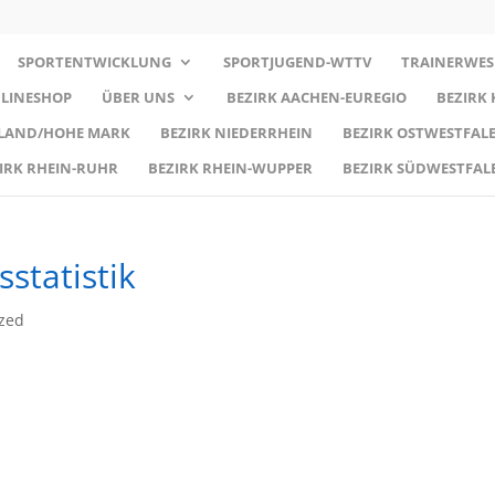
SPORTENTWICKLUNG
SPORTJUGEND-WTTV
TRAINERWES
LINESHOP
ÜBER UNS
BEZIRK AACHEN-EUREGIO
BEZIRK
RLAND/HOHE MARK
BEZIRK NIEDERRHEIN
BEZIRK OSTWESTFALE
IRK RHEIN-RUHR
BEZIRK RHEIN-WUPPER
BEZIRK SÜDWESTFAL
statistik
zed