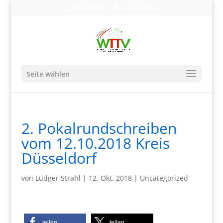
0203-608490
info@wttv.de
Seite wählen
2. Pokalrundschreiben
vom 12.10.2018 Kreis
Düsseldorf
von
Ludger Strahl
|
12. Okt. 2018
|
Uncategorized
teilen
teilen