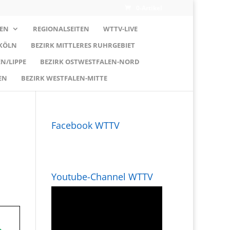
0-Artikel
EN
REGIONALSEITEN
WTTV-LIVE
 KÖLN
BEZIRK MITTLERES RUHRGEBIET
N/LIPPE
BEZIRK OSTWESTFALEN-NORD
EN
BEZIRK WESTFALEN-MITTE
Facebook WTTV
Youtube-Channel WTTV