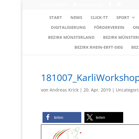
0203-608490
info@wttv.de
START
NEWS
CLICK-TT
SPORT
DIGITALISIERUNG
FÖRDERVEREIN
ON
BEZIRK MÜNSTERLAND
BEZIRK MÜNSTE
BEZIRK RHEIN-ERFT-SIEG
BEZ
181007_KarliWorkshop
von
Andreas Krick
|
20. Apr. 2019
|
Uncategori
teilen
teilen