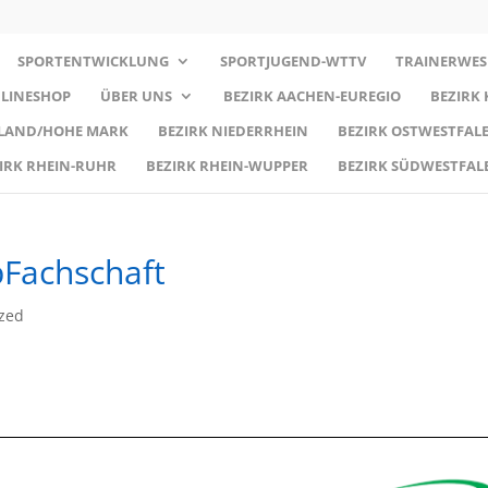
SPORTENTWICKLUNG
SPORTJUGEND-WTTV
TRAINERWES
LINESHOP
ÜBER UNS
BEZIRK AACHEN-EUREGIO
BEZIRK
RLAND/HOHE MARK
BEZIRK NIEDERRHEIN
BEZIRK OSTWESTFALE
IRK RHEIN-RUHR
BEZIRK RHEIN-WUPPER
BEZIRK SÜDWESTFAL
Fachschaft
zed