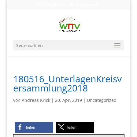
0203-608490
info@wttv.de
Seite wählen
180516_UnterlagenKreisv
ersammlung2018
von
Andreas Krick
|
20. Apr. 2019
|
Uncategorized
teilen
teilen