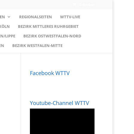
0-Artikel
EN
REGIONALSEITEN
WTTV-LIVE
 KÖLN
BEZIRK MITTLERES RUHRGEBIET
N/LIPPE
BEZIRK OSTWESTFALEN-NORD
EN
BEZIRK WESTFALEN-MITTE
Facebook WTTV
Youtube-Channel WTTV