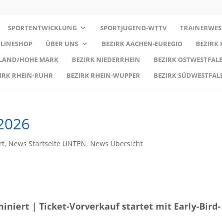
SPORTENTWICKLUNG
SPORTJUGEND-WTTV
TRAINERWES
LINESHOP
ÜBER UNS
BEZIRK AACHEN-EUREGIO
BEZIRK
RLAND/HOHE MARK
BEZIRK NIEDERRHEIN
BEZIRK OSTWESTFALE
IRK RHEIN-RUHR
BEZIRK RHEIN-WUPPER
BEZIRK SÜDWESTFAL
2026
rt
,
News Startseite UNTEN
,
News Übersicht
iniert | Ticket-Vorverkauf startet mit Early-Bird-