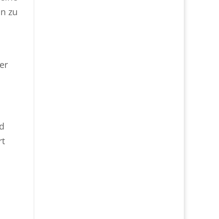
in zu
er
nd
rt