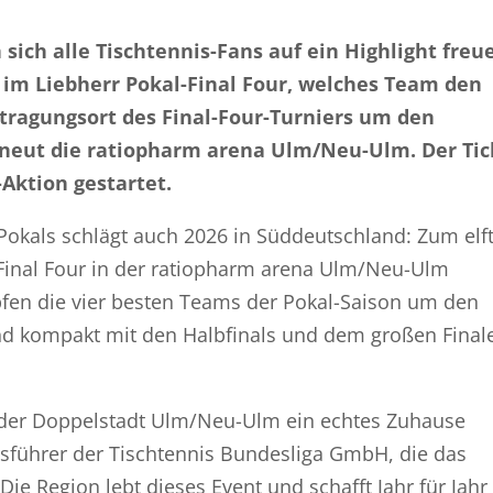
sich alle Tischtennis-Fans auf ein Highlight freu
h im Liebherr Pokal-Final Four, welches Team den
ustragungsort des Final-Four-Turniers um den
rneut die ratiopharm arena Ulm/Neu-Ulm. Der Tic
-Aktion gestartet.
Pokals schlägt auch 2026 in Süddeutschland: Zum elf
-Final Four in der ratiopharm arena Ulm/Neu-Ulm
fen die vier besten Teams der Pokal-Saison um den
und kompakt mit den Halbfinals und dem großen Final
in der Doppelstadt Ulm/Neu-Ulm ein echtes Zuhause
tsführer der Tischtennis Bundesliga GmbH, die das
„Die Region lebt dieses Event und schafft Jahr für Jahr