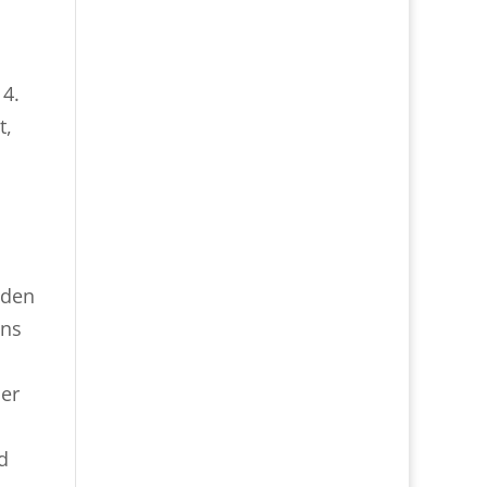
 4.
t,
nden
ons
der
d