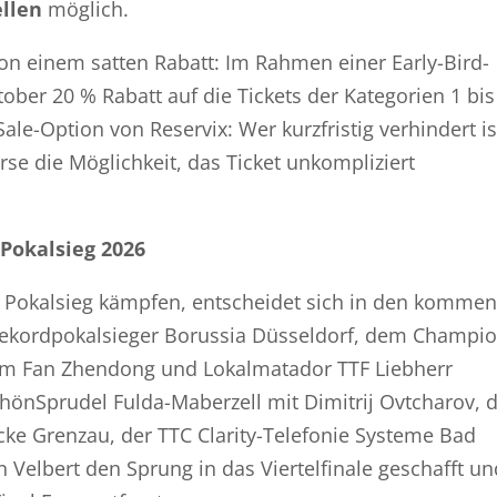
ellen
möglich.
von einem satten Rabatt: Im Rahmen einer Early-Bird-
ktober 20 % Rabatt auf die Tickets der Kategorien 1 bis
Sale-Option von Reservix: Wer kurzfristig verhindert is
örse die Möglichkeit, das Ticket unkompliziert
 Pokalsieg 2026
 Pokalsieg kämpfen, entscheidet sich in den komme
Rekordpokalsieger Borussia Düsseldorf, dem Champi
 um Fan Zhendong und Lokalmatador TTF Liebherr
nSprudel Fulda-Maberzell mit Dimitrij Ovtcharov, 
ke Grenzau, der TTC Clarity-Telefonie Systeme Bad
 Velbert den Sprung in das Viertelfinale geschafft un