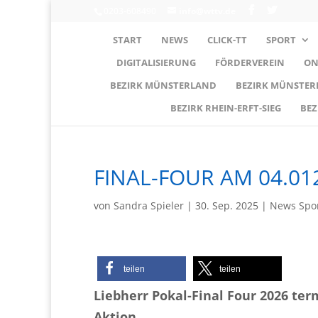
0203-608490
info@wttv.de
START
NEWS
CLICK-TT
SPORT
DIGITALISIERUNG
FÖRDERVEREIN
ON
BEZIRK MÜNSTERLAND
BEZIRK MÜNSTE
BEZIRK RHEIN-ERFT-SIEG
BEZ
FINAL-FOUR AM 04.01
von
Sandra Spieler
|
30. Sep. 2025
|
News Spo
teilen
teilen
Liebherr Pokal-Final Four 2026 term
Aktion