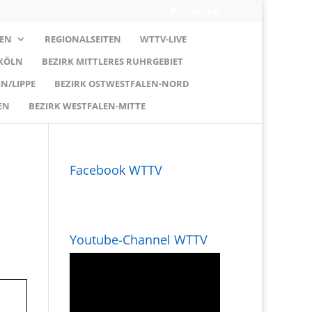
0-Artikel
EN
REGIONALSEITEN
WTTV-LIVE
 KÖLN
BEZIRK MITTLERES RUHRGEBIET
N/LIPPE
BEZIRK OSTWESTFALEN-NORD
EN
BEZIRK WESTFALEN-MITTE
Facebook WTTV
Youtube-Channel WTTV