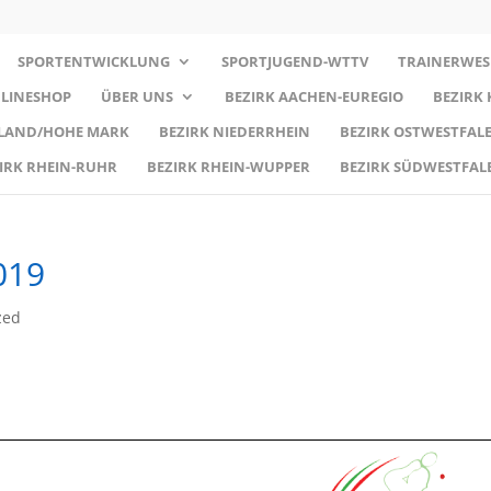
SPORTENTWICKLUNG
SPORTJUGEND-WTTV
TRAINERWES
LINESHOP
ÜBER UNS
BEZIRK AACHEN-EUREGIO
BEZIRK
RLAND/HOHE MARK
BEZIRK NIEDERRHEIN
BEZIRK OSTWESTFALE
IRK RHEIN-RUHR
BEZIRK RHEIN-WUPPER
BEZIRK SÜDWESTFAL
019
zed