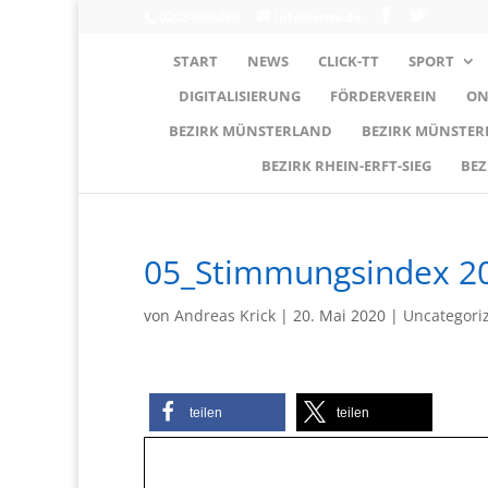
0203-608490
info@wttv.de
START
NEWS
CLICK-TT
SPORT
DIGITALISIERUNG
FÖRDERVEREIN
ON
BEZIRK MÜNSTERLAND
BEZIRK MÜNSTE
BEZIRK RHEIN-ERFT-SIEG
BEZ
05_Stimmungsindex 2
von
Andreas Krick
|
20. Mai 2020
|
Uncategori
teilen
teilen