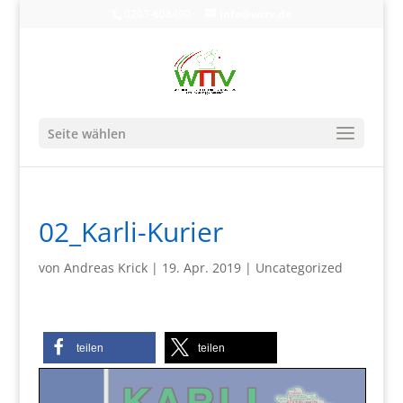
0203-608490
info@wttv.de
Seite wählen
02_Karli-Kurier
von
Andreas Krick
|
19. Apr. 2019
|
Uncategorized
teilen
teilen