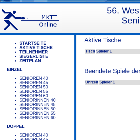
56. Wes
Seni
Aktive Tische
STARTSEITE
AKTIVE TISCHE
Tisch
Spieler 1
TEILNEHMER
SIEGERLISTE
ZEITPLAN
EINZEL
Beendete Spiele der
SENIOREN 40
SENIOREN 45
Uhrzeit
Spieler 1
SENIOREN 50
SENIOREN 55
SENIOREN 60
SENIORINNEN 40
SENIORINNEN 45
SENIORINNEN 50
SENIORINNEN 55
SENIORINNEN 60
DOPPEL
SENIOREN 40
SENIOREN 45