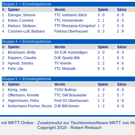
Gruppe 3 -> Einzelergebnisse
#
Spieler
Verein
Spiele
Sätze
1
Ewinger, Simone
TTC indeland Jülich
3 : 0
9 : 0
2
Kober, Cornelia
TTC Holzwickede
2 : 1
6 : 5
3
Kieborz, Stefanie
TTF Rhenania Königshof
1 : 2
3 : 6
4
Croonen-Luft, Barbara
Fortuna Oberhausen
0 : 3
2 : 9
Gruppe 4 -> Einzelergebnisse
#
Spieler
Verein
Spiele
Sätze
1
Böckmann, Britta
SV DJK Holzbüttgen
3 : 0
9 : 3
2
Küppers, Claudia
DJK Sparta Bilk
2 : 1
8 : 5
3
Agresti, Sandra
TV Voerde
1 : 2
4 : 6
4
Felix, Ute
TTC Mödrath
0 : 3
2 : 9
Gruppe 5 -> Einzelergebnisse
#
Spieler
Verein
Spiele
Sätze
1
König, Jutta
TSSV Bottrop
3 : 0
9 : 0
2
Offermann, Annette
TTC GW Brauweiler
1 : 2
5 : 7
3
Algermissen, Petra
Post SV Oberhausen
1 : 2
5 : 8
4
Kellermann-Fischer, Nicole
DJK BW Annen
1 : 2
4 : 8
 mit
MKTT-Online
- Zusatzmodul zur
Tischtennissoftware MKTT
von Mar
Copyright 2018 - Robert Rimbach