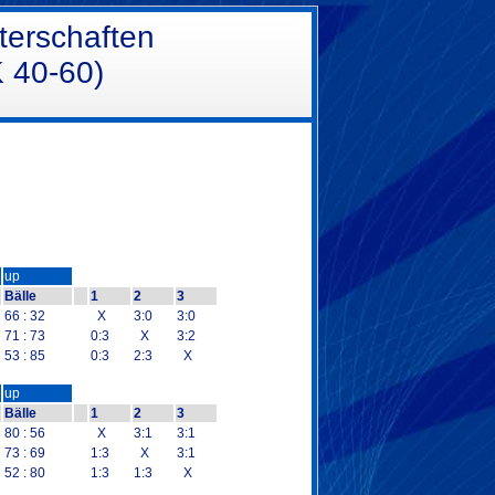
terschaften
 40-60)
up
Bälle
1
2
3
66 : 32
X
3:0
3:0
71 : 73
0:3
X
3:2
53 : 85
0:3
2:3
X
up
Bälle
1
2
3
80 : 56
X
3:1
3:1
73 : 69
1:3
X
3:1
52 : 80
1:3
1:3
X