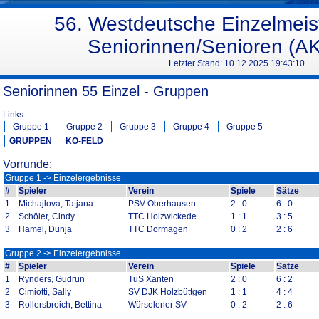
56. Westdeutsche Einzelmeis
Seniorinnen/Senioren (AK
Letzter Stand:
10.12.2025 19:43:10
Seniorinnen 55 Einzel - Gruppen
Links:
Gruppe 1
Gruppe 2
Gruppe 3
Gruppe 4
Gruppe 5
GRUPPEN
KO-FELD
Vorrunde:
Gruppe 1 -> Einzelergebnisse
#
Spieler
Verein
Spiele
Sätze
1
Michajlova, Tatjana
PSV Oberhausen
2 : 0
6 : 0
2
Schöler, Cindy
TTC Holzwickede
1 : 1
3 : 5
3
Hamel, Dunja
TTC Dormagen
0 : 2
2 : 6
Gruppe 2 -> Einzelergebnisse
#
Spieler
Verein
Spiele
Sätze
1
Rynders, Gudrun
TuS Xanten
2 : 0
6 : 2
2
Cimiotti, Sally
SV DJK Holzbüttgen
1 : 1
4 : 4
3
Rollersbroich, Bettina
Würselener SV
0 : 2
2 : 6