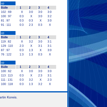
up
Bälle
1
2
3
4
102 : 69
X
3:0
3:0
3:0
100 : 97
0:3
X
3:0
3:2
81 : 97
0:3
0:3
X
3:0
91 : 111
0:3
2:3
0:3
X
up
Bälle
1
2
3
4
119 : 82
X
3:2
3:0
3:1
129 : 110
2:3
X
3:1
3:1
87 : 97
0:3
1:3
X
3:0
76 : 122
1:3
1:3
0:3
X
up
Bälle
1
2
3
4
100 : 62
X
3:0
3:0
3:0
113 : 113
0:3
X
2:3
3:1
111 : 131
0:3
3:2
X
2:3
100 : 118
0:3
1:3
3:2
X
tin Koreis.