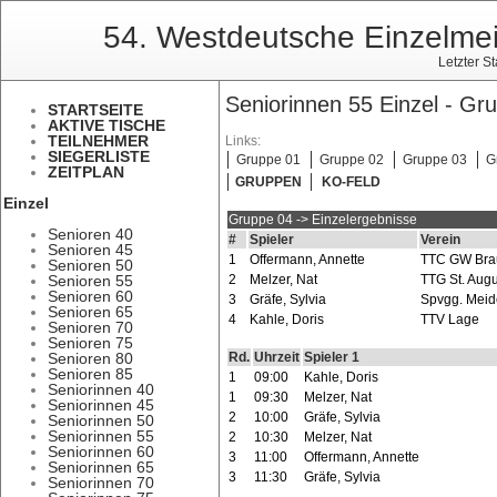
54. Westdeutsche Einzelmei
Letzter S
Seniorinnen 55 Einzel - Gru
STARTSEITE
AKTIVE TISCHE
TEILNEHMER
Links:
SIEGERLISTE
Gruppe 01
Gruppe 02
Gruppe 03
G
ZEITPLAN
GRUPPEN
KO-FELD
Einzel
Gruppe 04 -> Einzelergebnisse
Senioren 40
#
Spieler
Verein
Senioren 45
1
Offermann, Annette
TTC GW Bra
Senioren 50
Senioren 55
2
Melzer, Nat
TTG St. Augu
Senioren 60
3
Gräfe, Sylvia
Spvgg. Meid
Senioren 65
4
Kahle, Doris
TTV Lage
Senioren 70
Senioren 75
Senioren 80
Rd.
Uhrzeit
Spieler 1
Senioren 85
1
09:00
Kahle, Doris
Seniorinnen 40
1
09:30
Melzer, Nat
Seniorinnen 45
2
10:00
Gräfe, Sylvia
Seniorinnen 50
Seniorinnen 55
2
10:30
Melzer, Nat
Seniorinnen 60
3
11:00
Offermann, Annette
Seniorinnen 65
3
11:30
Gräfe, Sylvia
Seniorinnen 70