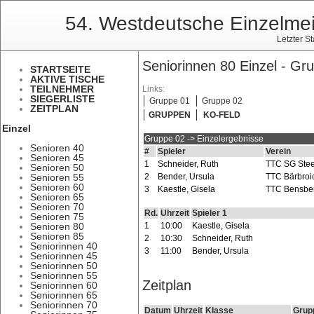
54. Westdeutsche Einzelmei
Letzter S
Seniorinnen 80 Einzel - Gru
STARTSEITE
AKTIVE TISCHE
TEILNEHMER
Links:
SIEGERLISTE
Gruppe 01
Gruppe 02
ZEITPLAN
GRUPPEN
KO-FELD
Einzel
Gruppe 02 -> Einzelergebnisse
Senioren 40
#
Spieler
Verein
Senioren 45
1
Schneider, Ruth
TTC SG Stee
Senioren 50
Senioren 55
2
Bender, Ursula
TTC Bärbroi
Senioren 60
3
Kaestle, Gisela
TTC Bensbe
Senioren 65
Senioren 70
Rd.
Uhrzeit
Spieler 1
Senioren 75
Senioren 80
1
10:00
Kaestle, Gisela
Senioren 85
2
10:30
Schneider, Ruth
Seniorinnen 40
3
11:00
Bender, Ursula
Seniorinnen 45
Seniorinnen 50
Seniorinnen 55
Zeitplan
Seniorinnen 60
Seniorinnen 65
Seniorinnen 70
Datum
Uhrzeit
Klasse
Grup