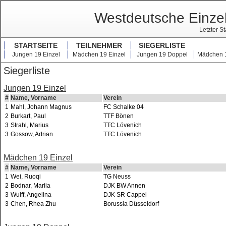
Westdeutsche Einze
Letzter S
STARTSEITE
TEILNEHMER
SIEGERLISTE
Jungen 19 Einzel
Mädchen 19 Einzel
Jungen 19 Doppel
Mädchen 
Siegerliste
Jungen 19 Einzel
#
Name, Vorname
Verein
1
Mahl, Johann Magnus
FC Schalke 04
2
Burkart, Paul
TTF Bönen
3
Strahl, Marius
TTC Lövenich
3
Gossow, Adrian
TTC Lövenich
Mädchen 19 Einzel
#
Name, Vorname
Verein
1
Wei, Ruoqi
TG Neuss
2
Bodnar, Mariia
DJK BW Annen
3
Wulff, Angelina
DJK SR Cappel
3
Chen, Rhea Zhu
Borussia Düsseldorf