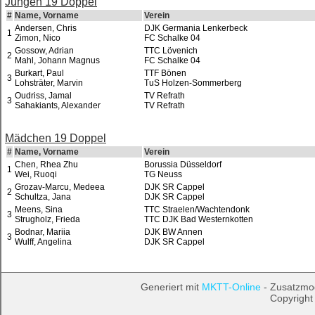
Jungen 19 Doppel
#
Name, Vorname
Verein
Andersen, Chris
DJK Germania Lenkerbeck
1
Zimon, Nico
FC Schalke 04
Gossow, Adrian
TTC Lövenich
2
Mahl, Johann Magnus
FC Schalke 04
Burkart, Paul
TTF Bönen
3
Lohsträter, Marvin
TuS Holzen-Sommerberg
Oudriss, Jamal
TV Refrath
3
Sahakiants, Alexander
TV Refrath
Mädchen 19 Doppel
#
Name, Vorname
Verein
Chen, Rhea Zhu
Borussia Düsseldorf
1
Wei, Ruoqi
TG Neuss
Grozav-Marcu, Medeea
DJK SR Cappel
2
Schultza, Jana
DJK SR Cappel
Meens, Sina
TTC Straelen/Wachtendonk
3
Strugholz, Frieda
TTC DJK Bad Westernkotten
Bodnar, Mariia
DJK BW Annen
3
Wulff, Angelina
DJK SR Cappel
Generiert mit
MKTT-Online
- Zusatzmo
Copyright