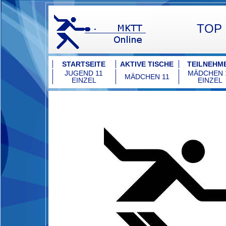
TOP 3
STARTSEITE
AKTIVE TISCHE
TEILNEHM
JUGEND 11
MÄDCHEN 
MÄDCHEN 11
EINZEL
EINZEL