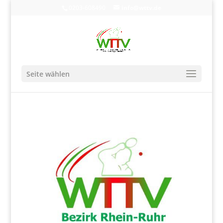
0203-608490
info@wttv.de
Seite wählen