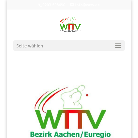
0203-608490
info@wttv.de
Seite wählen