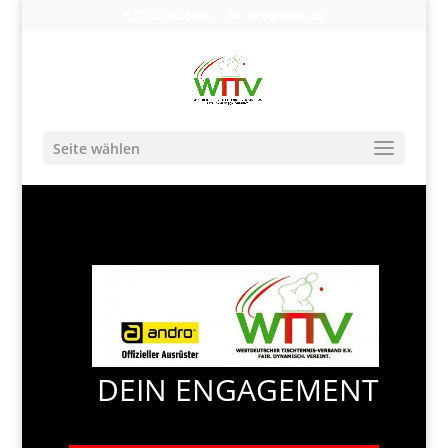
0203-608490
info@wttv.de
Seite wählen
DEIN ENGAGEMENT